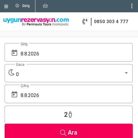
Giriş
0850 303 4 777
Giriş
Gece
0
Çıkış
2
Ara