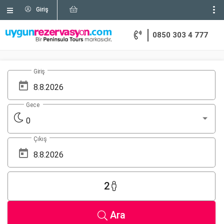
Giriş
0850 303 4 777
Giriş
Gece
0
Çıkış
2
Ara