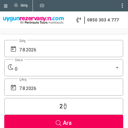
Giriş
0850 303 4 777
Giriş
Gece
0
Çıkış
2
Ara