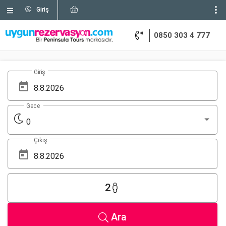
Giriş
0850 303 4 777
Giriş
Gece
0
Çıkış
2
Ara