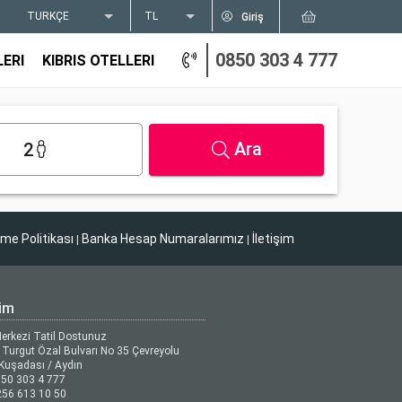
TÜRKÇE
TL
Giriş
0850 303 4 777
LERI
KIBRIS OTELLERI
Ara
2
tme Politikası
Banka Hesap Numaralarımız
İletişim
|
|
şim
Merkezi Tatil Dostunuz
Turgut Özal Bulvarı No 35 Çevreyolu
Kuşadası / Aydın
50 303 4 777
56 613 10 50