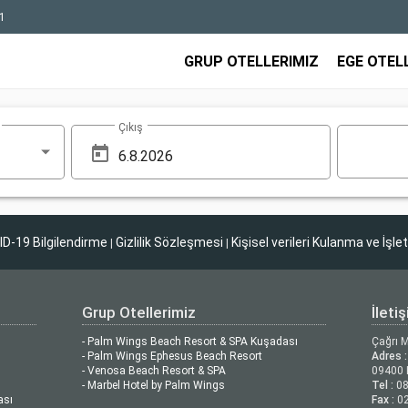
1
GRUP OTELLERIMIZ
EGE OTEL
Çıkış
D-19 Bilgilendirme
Gizlilik Sözleşmesi
Kişisel verileri Kulanma ve İşle
|
|
Grup Otellerimiz
İleti
- Palm Wings Beach Resort & SPA Kuşadası
Çağrı 
- Palm Wings Ephesus Beach Resort
Adres :
- Venosa Beach Resort & SPA
09400 
- Marbel Hotel by Palm Wings
Tel :
08
ası
Fax :
02