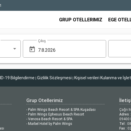
1
GRUP OTELLERIMIZ
EGE OTEL
Çıkış
D-19 Bilgilendirme
Gizlilik Sözleşmesi
Kişisel verileri Kulanma ve İşle
|
|
Grup Otellerimiz
İleti
- Palm Wings Beach Resort & SPA Kuşadası
Çağrı 
- Palm Wings Ephesus Beach Resort
Adres :
- Venosa Beach Resort & SPA
09400 
- Marbel Hotel by Palm Wings
Tel :
08
ası
Fax :
02