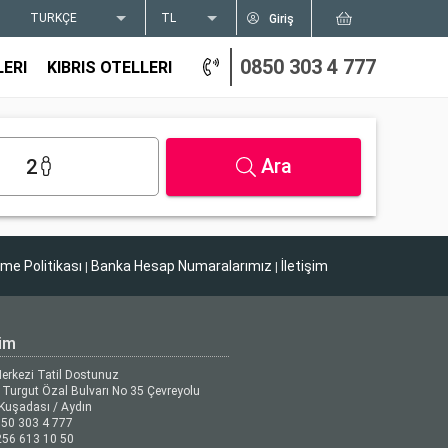
TÜRKÇE
TL
Giriş
0850 303 4 777
LERI
KIBRIS OTELLERI
Ara
2
tme Politikası
Banka Hesap Numaralarımız
İletişim
|
|
şim
Merkezi Tatil Dostunuz
Turgut Özal Bulvarı No 35 Çevreyolu
Kuşadası / Aydın
50 303 4 777
56 613 10 50