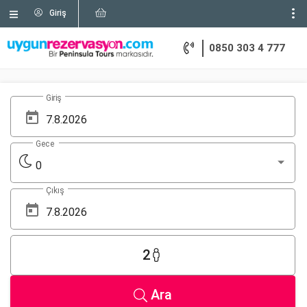
Giriş
0850 303 4 777
Giriş
Gece
0
Çıkış
2
Ara