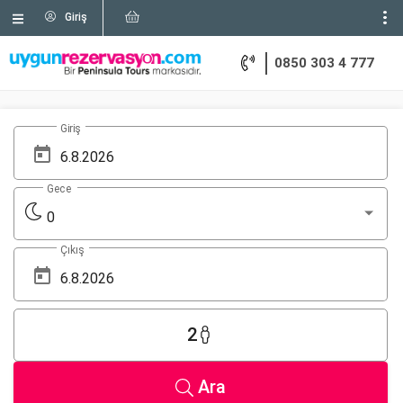
Giriş
0850 303 4 777
Giriş
Gece
0
Çıkış
2
Ara