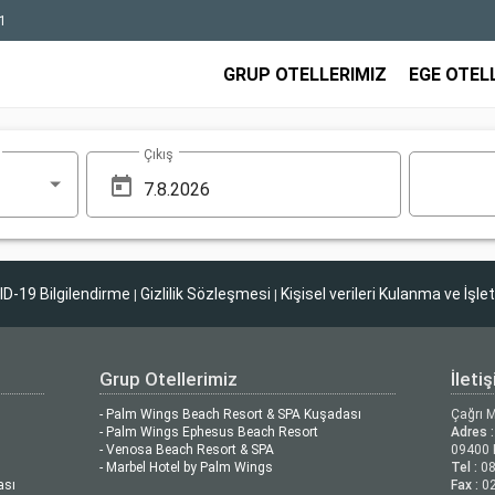
1
GRUP OTELLERIMIZ
EGE OTEL
Çıkış
D-19 Bilgilendirme
Gizlilik Sözleşmesi
Kişisel verileri Kulanma ve İşle
|
|
Grup Otellerimiz
İleti
- Palm Wings Beach Resort & SPA Kuşadası
Çağrı 
- Palm Wings Ephesus Beach Resort
Adres :
- Venosa Beach Resort & SPA
09400 
- Marbel Hotel by Palm Wings
Tel :
08
ası
Fax :
02