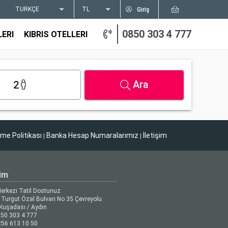
TÜRKÇE
TL
Giriş
0850 303 4 777
LERI
KIBRIS OTELLERI
Ara
2
tme Politikası
Banka Hesap Numaralarımız
İletişim
|
|
şim
Merkezi Tatil Dostunuz
Turgut Özal Bulvarı No 35 Çevreyolu
Kuşadası / Aydın
50 303 4 777
56 613 10 50